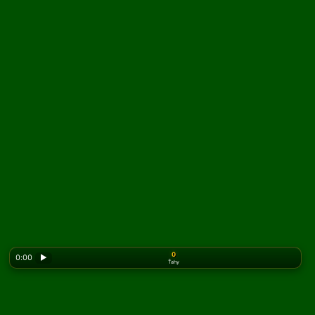
0
0:00
▶
Ťahy