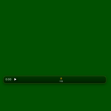
0
0:00
▶
이동