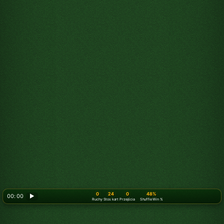
0
24
0
48%
00: 00
▶
Ruchy
Stos kart
Przejścia
Shuffle Win %