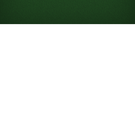
Graj w Pasjansa
klondike online za
darmo
Zacznij grać w Pasjansa klondike online. Graj w
nieograniczoną liczbę rozdań za darmo. Korzystaj z
podpowiedzi i cofania ruchów oraz dostosuj rozgrywkę
do swoich preferencji.
Czym jest Pasjans