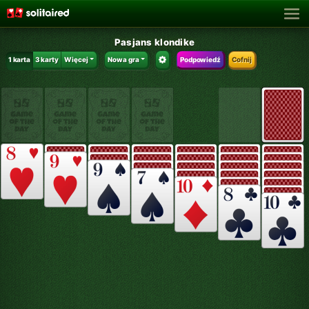
Pasjans klondike
1 karta
3 karty
Więcej
Nowa gra
Podpowiedź
Cofnij