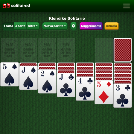
Klondike Solitario
1 carta
3 carte
Altro
Nuova partita
Suggerimento
Annulla