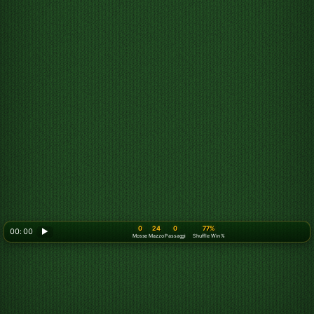
0
24
0
77%
00: 00
▶
Mosse
Mazzo
Passaggi
Shuffle Win %