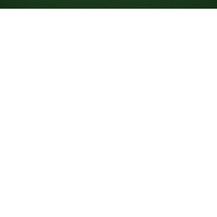
Gioca a Solitario
Klondike online gratis
Inizia a giocare a Solitario Klondike online. Gioca gratis
a partite illimitate. Usa suggerimenti e annullamenti e
personalizza la tua esperienza di gioco.
Che cos’è Solitario
Klondike?
Solitario Klondike è la
versione classica del solitario
. È
conosciuto anche come Patience. Quando si parla di
Solitario, in genere ci si riferisce a Solitario Klondike.