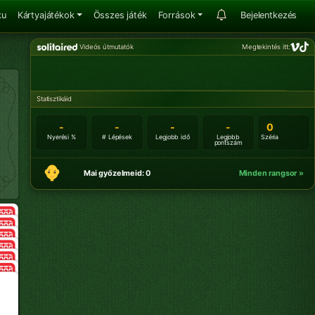
ku
Kártyajátékok
Összes játék
Források
Bejelentkezés
Videós útmutatók
Megtekintés itt:
Statisztikáid
-
-
-
-
0
Nyerési %
# Lépések
Legjobb idő
Legjobb
Széria
pontszám
Mai győzelmeid: 0
Minden rangsor »