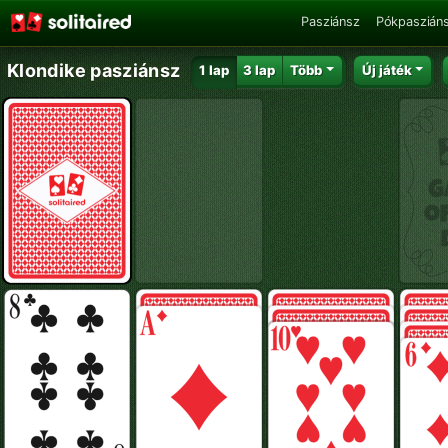
Pasziánsz
Pókpaszián
Klondike pasziánsz
1 lap
3 lap
Több
Új játék