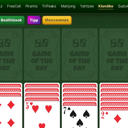
sz
FreeCell
Piramis
TriPeaks
Mahjong
Yahtzee
Klondike
Sudo
Beállítások
Tipp
Visszavonás