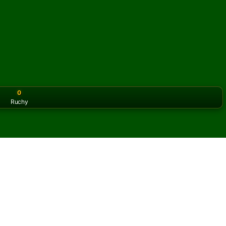
0
Ruchy
or the classic version? Play
online solitaire for free
on our h
d Rush online i za darmo
iczbę partii pasjansa Gold Rush.
 partię i nowe karty.