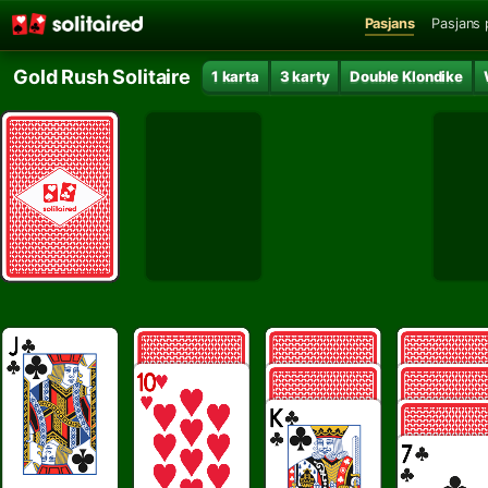
Pasjans
Pasjans 
Gold Rush Solitaire
1 karta
3 karty
Double Klondike