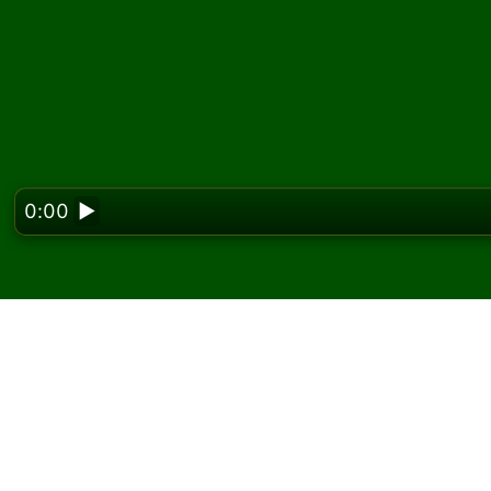
0:00
▶
Looking f
Zagraj w pasjansa Gol
W Solitaired możesz grać w nieograniczoną l
Użyj przycisku nowej gry, aby rozdać kolejną