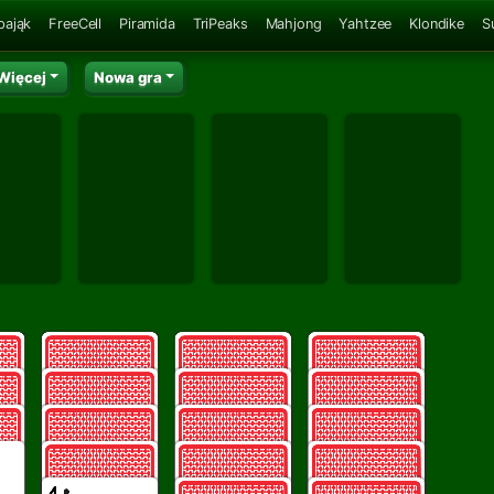
pająk
FreeCell
Piramida
TriPeaks
Mahjong
Yahtzee
Klondike
S
Więcej
Nowa gra