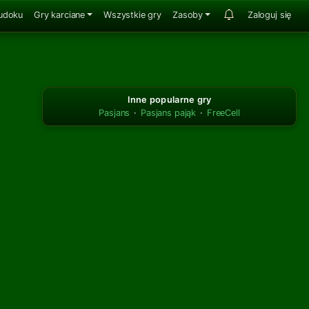
udoku
Gry karciane
Wszystkie gry
Zasoby
Zaloguj się
Inne popularne gry
Pasjans
·
Pasjans pająk
·
FreeCell