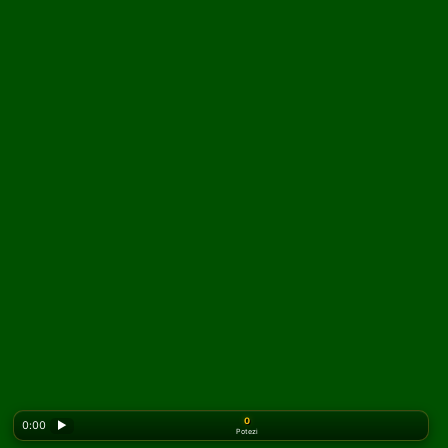
0
0:00
▶
Potezi