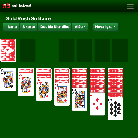
Gold Rush Solitaire
1 karta
3 karte
Double Klondike
Više
Nova igra