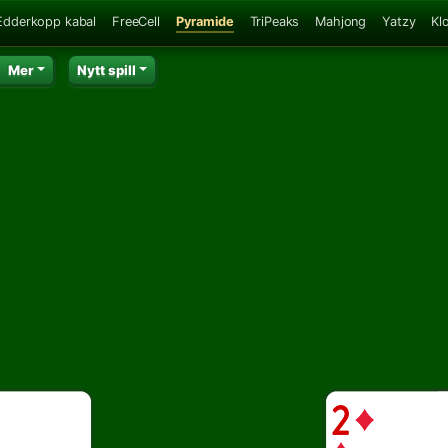
Edderkopp kabal
FreeCell
Pyramide
TriPeaks
Mahjong
Yatzy
Kl
Mer
Nytt spill