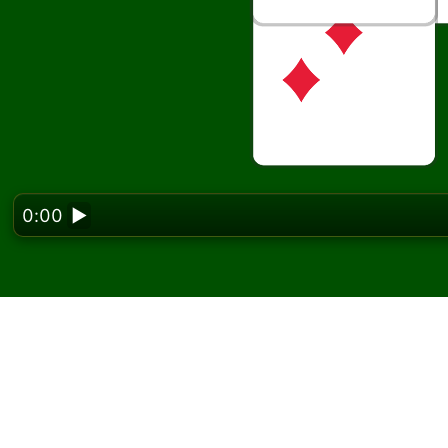
0:00
▶
Looking f
Spill Pharaohs kabal p
På Solitaired kan du spille ubegrenset med 