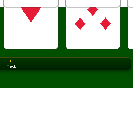
0
Trekk
or the classic version? Play
online solitaire for free
on our h
å nett og gratis
Pharaohs kabal.