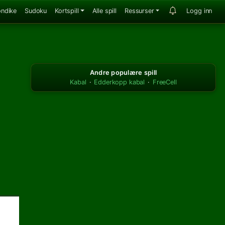
ondike
Sudoku
Kortspill
Alle spill
Ressurser
Logg inn
Andre populære spill
Kabal
·
Edderkopp kabal
·
FreeCell