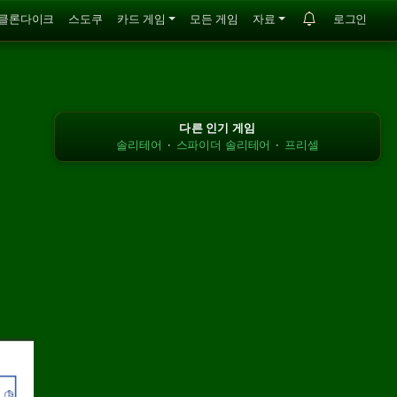
클론다이크
스도쿠
카드 게임
모든 게임
자료
로그인
다른 인기 게임
솔리테어
·
스파이더 솔리테어
·
프리셀