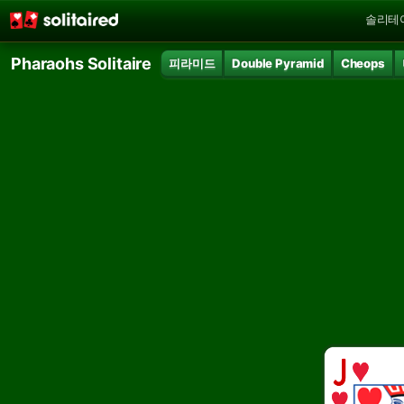
솔리테
Pharaohs Solitaire
피라미드
Double Pyramid
Cheops