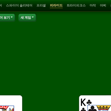
어
스파이더 솔리테어
프리셀
피라미드
트라이피크스
마작
야찌
더 보기
새 게임