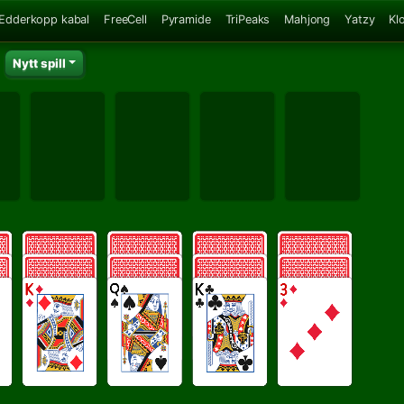
Edderkopp kabal
FreeCell
Pyramide
TriPeaks
Mahjong
Yatzy
Kl
Nytt spill