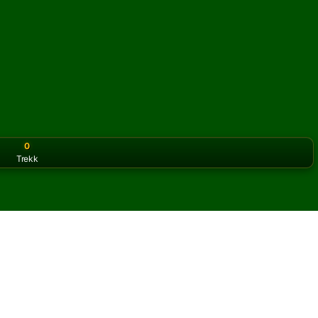
0
Trekk
or the classic version? Play
online solitaire for free
on our h
ett og gratis
Gypsy kabal.