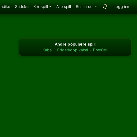
ondike
Sudoku
Kortspill
Alle spill
Ressurser
Logg inn
Andre populære spill
Kabal
·
Edderkopp kabal
·
FreeCell