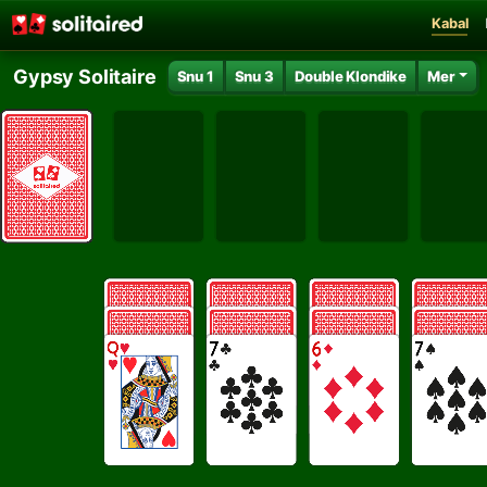
Kabal
Gypsy Solitaire
Snu 1
Snu 3
Double Klondike
Mer