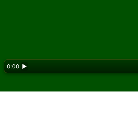
0:00
▶
Looking f
Spill Gypsy kabal på n
På Solitaired kan du spille ubegrenset med 