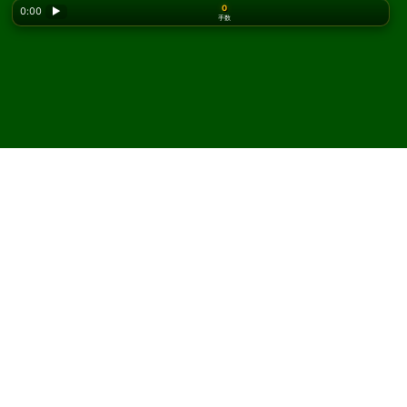
0
0:00
▶
手数
Looking for the classic version? Play
online solitaire
for free
on our homepage.
Gypsy ソリティアをオンラ
インで無料プレイ
Solitaired では、Gypsy ソリティアを何度でもプレイでき
ます。