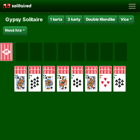
Gypsy Solitaire
1 karta
3 karty
Double Klondike
Více
Nová hra