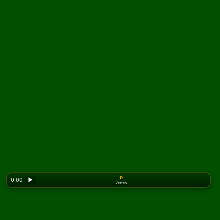
0
0:00
▶
Zetten