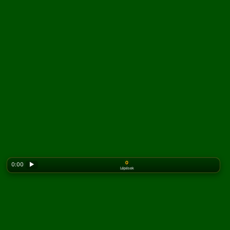
0
0:00
▶
Lépések