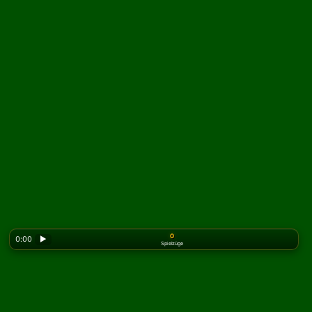
0
0:00
▶
Spielzüge