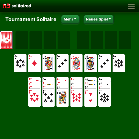
Tournament Solitaire
Mehr
Neues Spiel