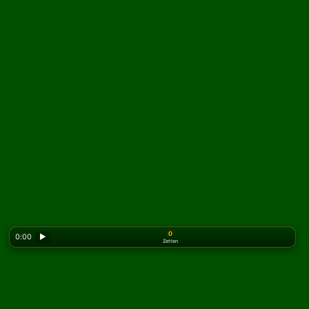
0
0:00
▶
Zetten