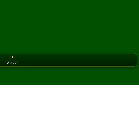
0
Mosse
or the classic version? Play
online solitaire for free
on our h
io online e gratis
i Needle Solitario.
un'altra partita e nuove carte.