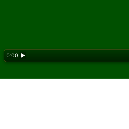
0:00
▶
Looking f
Gioca a Needle Solitar
Su Solitaired puoi giocare partite illimitate d
Usa il pulsante nuova partita per distribuire 