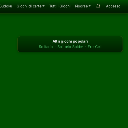
Sudoku
Giochi di carte
Tutti i Giochi
Risorse
Accesso
Altri giochi popolari
Solitario
·
Solitario Spider
·
FreeCell