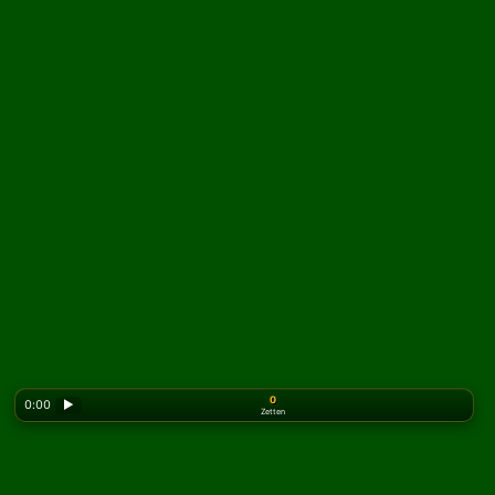
0
0:00
▶
Zetten