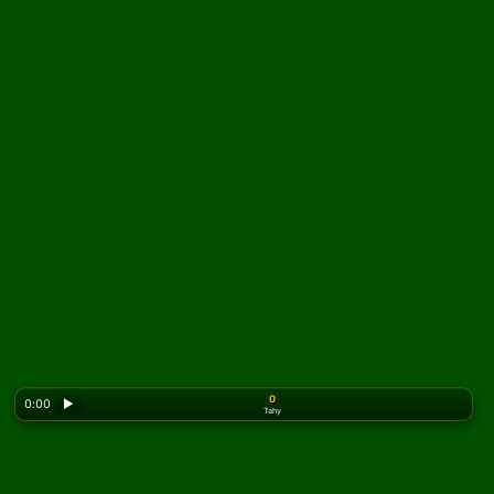
0
0:00
▶
Tahy