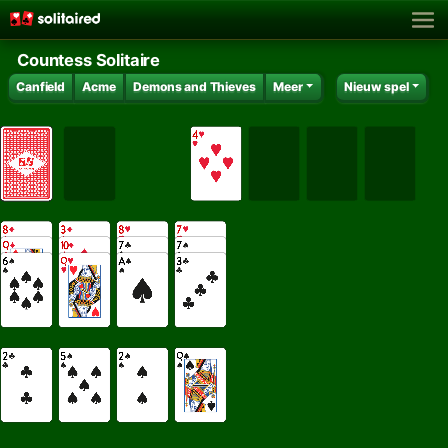
Countess Solitaire
Canfield
Acme
Demons and Thieves
Meer
Nieuw spel