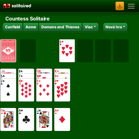
Countess Solitaire
Canfield
Acme
Demons and Thieves
Viac
Nová hra