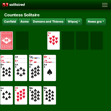
Countess Solitaire
Canfield
Acme
Demons and Thieves
Więcej
Nowa gra