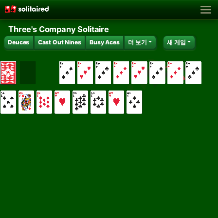
Three's Company Solitaire
Deuces
Cast Out Nines
Busy Aces
더 보기
새 게임