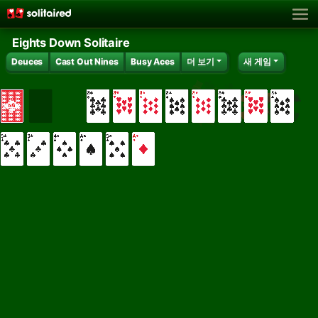
Eights Down Solitaire
Deuces
Cast Out Nines
Busy Aces
더 보기
새 게임