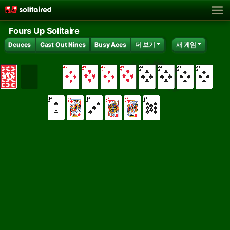
Fours Up Solitaire
Deuces
Cast Out Nines
Busy Aces
더 보기
새 게임