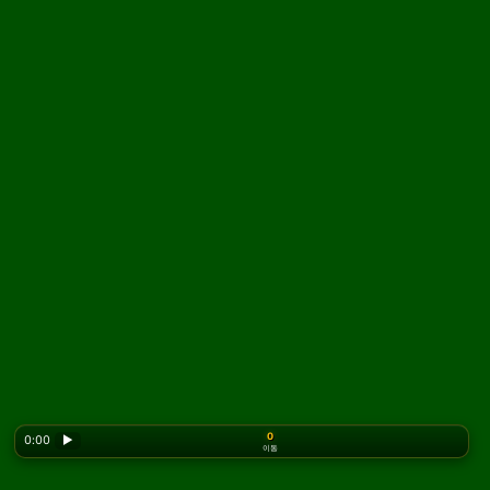
0
0:00
▶
이동