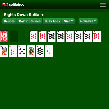
Eights Down Solitaire
Deuces
Cast Out Nines
Busy Aces
Více
Nová hra