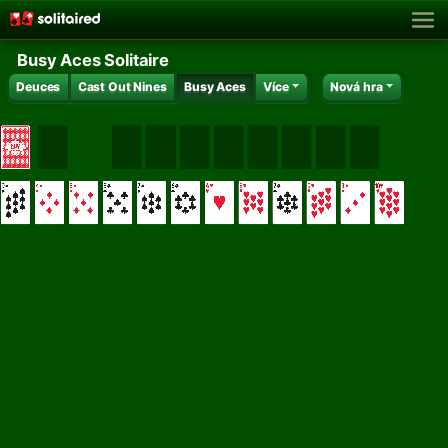
Busy Aces Solitaire
Deuces
Cast Out Nines
Busy Aces
Více
Nová hra