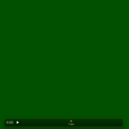
0
0:00
▶
Trekk