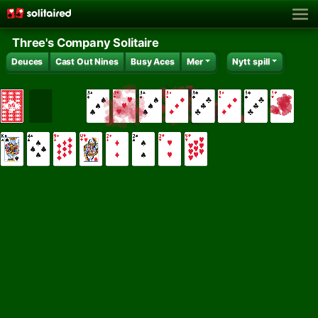
Three's Company Solitaire
Deuces
Cast Out Nines
Busy Aces
Mer
Nytt spill