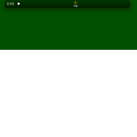
0
0:00
▶
手数
Looking for the classic version? Play
online solitaire
for free
on our homepage.
Trigon ソリティアをオンラ
インで無料プレイ
Solitaired では、Trigon ソリティアを何度でもプレイでき
ます。