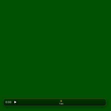
0
0:00
▶
Træk