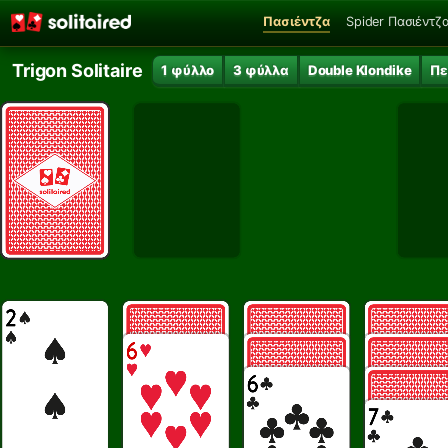
Πασιέντζα
Spider Πασιέντζ
Trigon Solitaire
1 φύλλο
3 φύλλα
Double Klondike
Πε