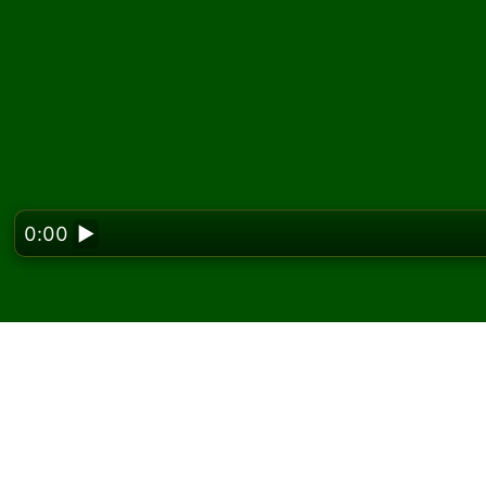
0:00
▶
Looking f
Παίξτε Trigon Πασιέν
Στο Solitaired, μπορείτε να παίξετε απεριό