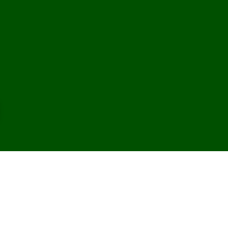
omepage.