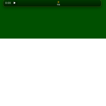
0
0:00
▶
手数
Looking for the classic version? Play
online solitaire
for free
on our homepage.
Storehouse ソリティアをオ
ンラインで無料プレイ
Solitaired では、Storehouse ソリティアを何度でもプレイ
できます。