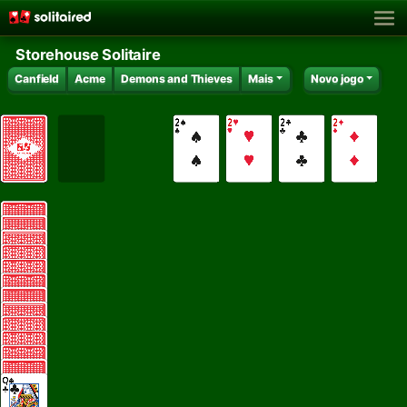
Storehouse Solitaire
Canfield
Acme
Demons and Thieves
Mais
Novo jogo