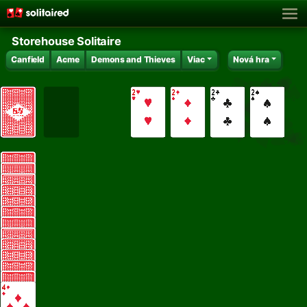
Storehouse Solitaire
Canfield
Acme
Demons and Thieves
Viac
Nová hra