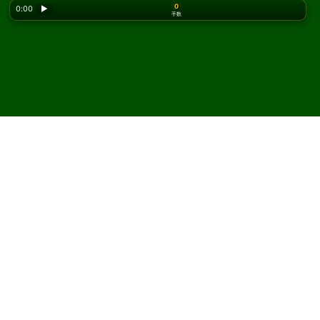
0
0:00
▶
手数
Looking for the classic version? Play
online solitaire
for free
on our homepage.
Somerset ソリティアをオン
ラインで無料プレイ
Solitaired では、Somerset ソリティアを何度でもプレイ
できます。