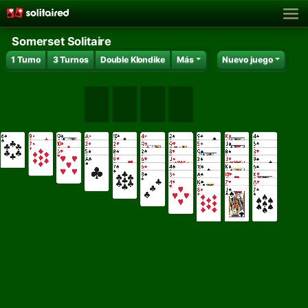
Somerset Solitaire
1 Turno
3 Turnos
Double Klondike
Más
Nuevo juego