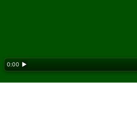
0:00
▶
Looking f
New York ソリテ
Solitaired では、New York ソリティ