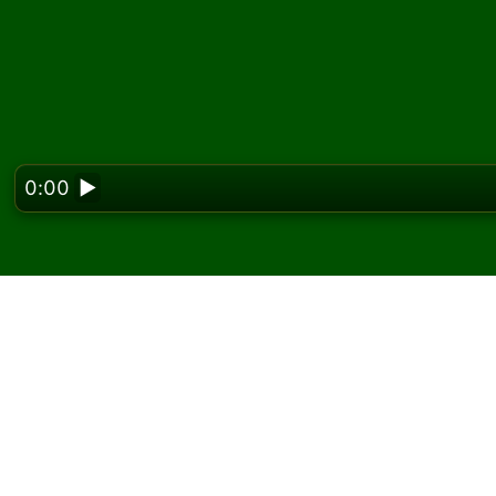
0:00
▶
Looking f
Igrajte New York pasij
Na Solitaired-u možete igrati neograničen br
Koristite dugme za novu igru da podelite još 