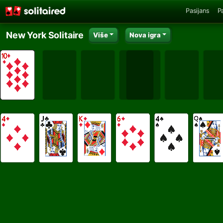
Pasijans
P
New York Solitaire
Više
Nova igra