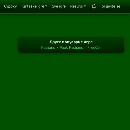
Судоку
Kartaške igre
Sve igre
Resursi
prijavite se
Друге популарне игре
Pasijans
·
Pauk Pasijans
·
FreeCell