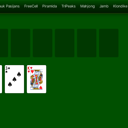
auk Pasijans
FreeCell
Piramida
TriPeaks
Mahjong
Jamb
Klondike