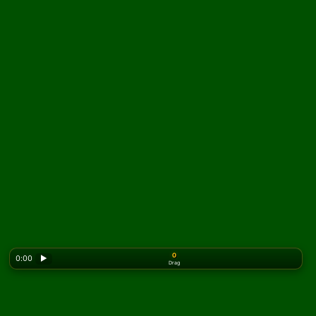
0
0:00
▶
Drag