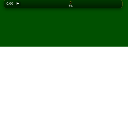
0
0:00
▶
手数
Looking for the classic version? Play
online solitaire
for free
on our homepage.
Insane Klondike ソリティア
をオンラインで無料プレイ
Solitaired では、Insane Klondike ソリティアを何度でもプ
レイできます。