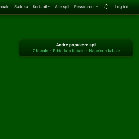
abale
Sudoku
Kortspil
Alle spil
Ressourcer
Log ind
Andre populære spil
7 Kabale
·
Edderkop Kabale
·
Napoleon kabale