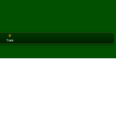
0
Træk
or the classic version? Play
online solitaire for free
on our h
abale online og gratis
 Insane Klondike kabale.
og nye kort.
u klikke på knappen regler for at lære spillet.