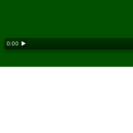
0:00
▶
Looking f
Spil Insane Klondike k
På Solitaired kan du spille ubegrænsede spil
Brug knappen nyt spil til at give et nyt spil 
Hvis du ikke ved, hvordan man spiller, skal d