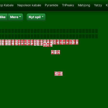
op Kabale
Napoleon kabale
Pyramide
TriPeaks
Mahjong
Yatzy
K
dike
Mere
Nyt spil