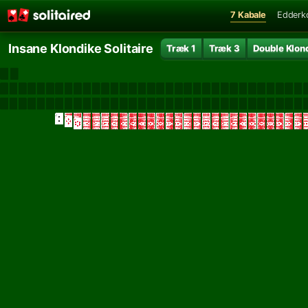
7 Kabale
Edderk
Insane Klondike Solitaire
Træk 1
Træk 3
Double Klon