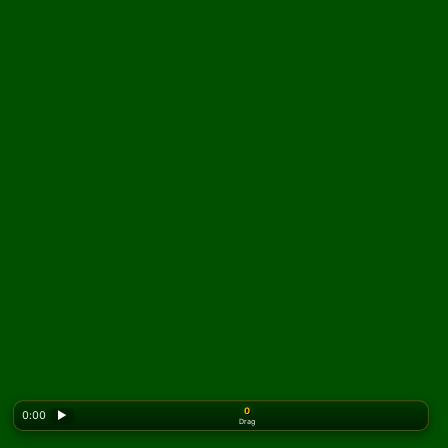
0
0:00
▶
Drag