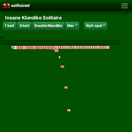
Insane Klondike Solitaire
1 kort
3 kort
Double Klondike
Mer
Nytt spel