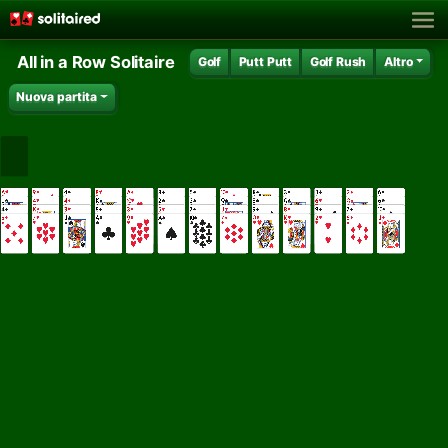
All in a Row Solitaire
Golf
Putt Putt
Golf Rush
Altro
Nuova partita