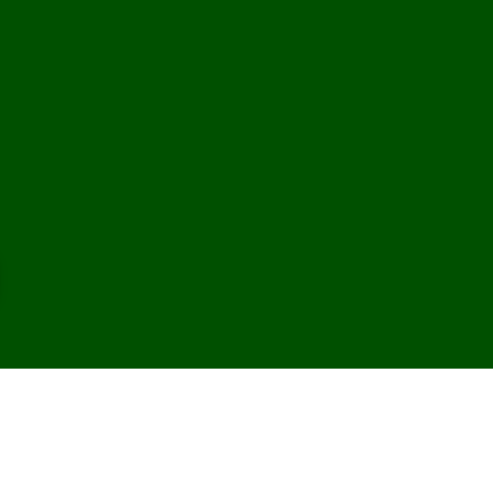
omepage.