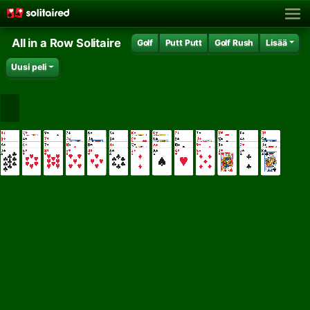
All in a Row Solitaire
Golf
Putt Putt
Golf Rush
Lisää
Uusi peli