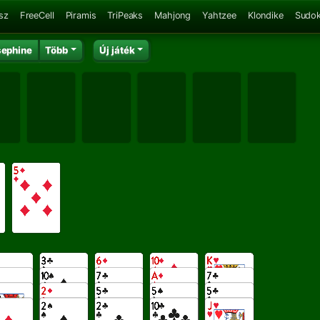
sz
FreeCell
Piramis
TriPeaks
Mahjong
Yahtzee
Klondike
Sudo
sephine
Több
Új játék