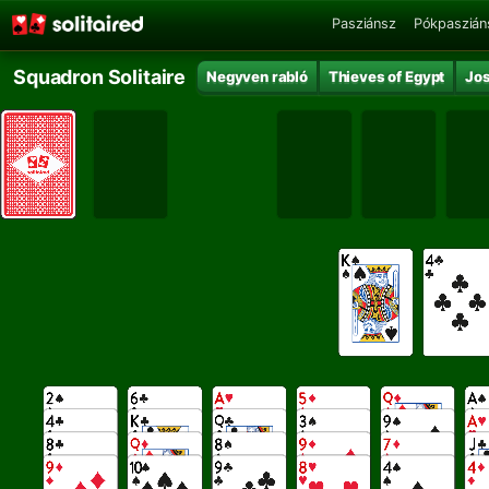
Pasziánsz
Pókpaszián
Squadron Solitaire
Negyven rabló
Thieves of Egypt
Jo