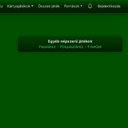
ku
Kártyajátékok
Összes játék
Források
Bejelentkezés
Egyéb népszerű játékok
Pasziánsz
·
Pókpasziánsz
·
FreeCell