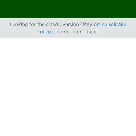
Looking for the classic version? Play
online solitaire
for free
on our homepage.
Comment jouer à
Squadron Solitaire
Squadron Solitaire est un mélange de
FreeCell
et de
Forty Thieves
, dans lequel vous pouvez utiliser 3
cellules libres pour faire avancer la partie.
Objectif
Le but est de déplacer toutes les cartes de la Pioche et