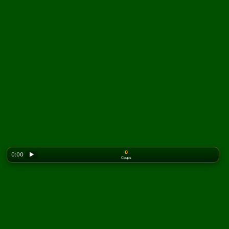
0
0:00
▶
Coups