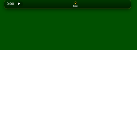
0
0:00
▶
Træk
Looking for the classic version? Play
online solitaire
for free
on our homepage.
Spil Single Interchange
kabale online og gratis
På Solitaired kan du spille ubegrænsede spil Single
Interchange kabale.