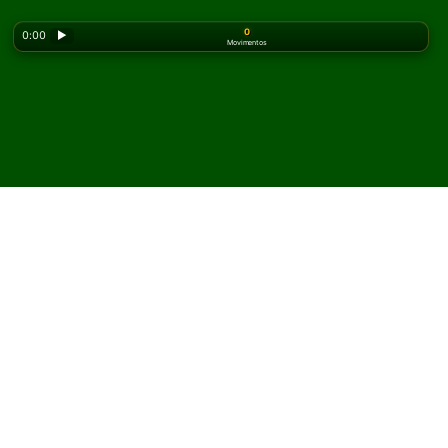
0
0:00
▶
Movimentos
Looking for the classic version? Play
online solitaire
for free
on our homepage.
Jogue Single Interchange
Paciência online e grátis
No Solitaired, você pode jogar partidas ilimitadas de
Single Interchange Paciência.