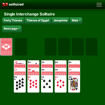
Single Interchange Solitaire
Forty Thieves
Thieves of Egypt
Josephine
Mais
Novo jogo