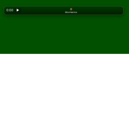
0
0:00
▶
Movimientos
Looking for the classic version? Play
online solitaire
for free
on our homepage.
Juega Single Interchange
Solitario en línea y gratis
En Solitaired, puedes jugar partidas ilimitadas de Single
Interchange Solitario.